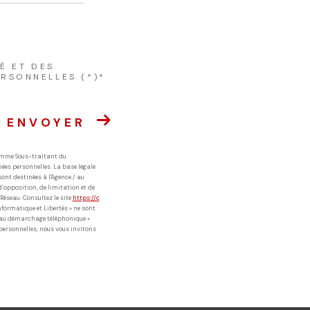
É ET DES
RSONNELLES (*)*
ENVOYER
comme Sous-traitant du
nées personnelles. La base légale
ont destinées à l'Agence / au
d’opposition, de limitation et de
éseau. Consultez le site
https://c
nformatique et Libertés » ne sont
n au démarchage téléphonique «
 personnelles, nous vous invitons