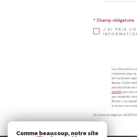
* Champ obligatoire
J'AI PRIS C
INFORMATIO
Les informations r
traitement pour la 
du traitement repos
Réseau. Conformémen
portabilité de vos 
nil.fr/fr
pour plus d’
pas respectés, vous
Bloctel », sur laque
à ne pas inscrire d
Ce site est protégé par reCAPTCHA
Comme beaucoup, notre site