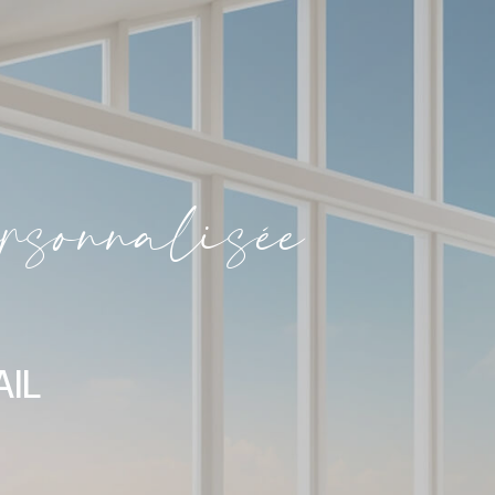
e
r
s
o
n
n
a
l
i
s
é
e
AIL