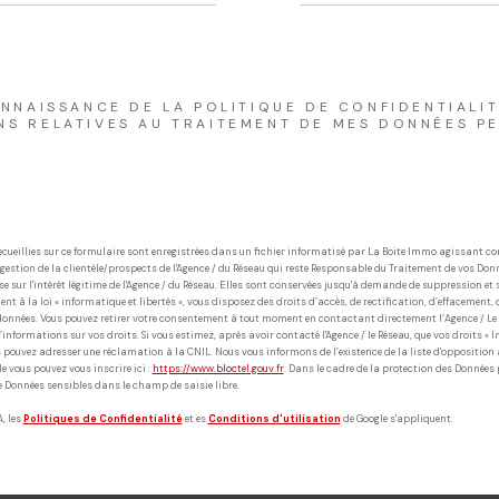
ONNAISSANCE DE LA POLITIQUE DE CONFIDENTIALIT
NS RELATIVES AU TRAITEMENT DE MES DONNÉES PE
ecueillies sur ce formulaire sont enregistrées dans un fichier informatisé par La Boite Immo agissant 
gestion de la clientèle/prospects de l'Agence / du Réseau qui reste Responsable du Traitement de vos Don
e sur l'intérêt légitime de l'Agence / du Réseau. Elles sont conservées jusqu'à demande de suppression et s
t à la loi « informatique et libertés », vous disposez des droits d’accès, de rectification, d’effacement, 
données. Vous pouvez retirer votre consentement à tout moment en contactant directement l’Agence / Le R
informations sur vos droits. Si vous estimez, après avoir contacté l'Agence / le Réseau, que vos droits « I
 pouvez adresser une réclamation à la CNIL. Nous vous informons de l’existence de la liste d'oppositio
lle vous pouvez vous inscrire ici :
https://www.bloctel.gouv.fr
. Dans le cadre de la protection des Données
e Données sensibles dans le champ de saisie libre.
, les
Politiques de Confidentialité
et es
Conditions d'utilisation
de Google s'appliquent.