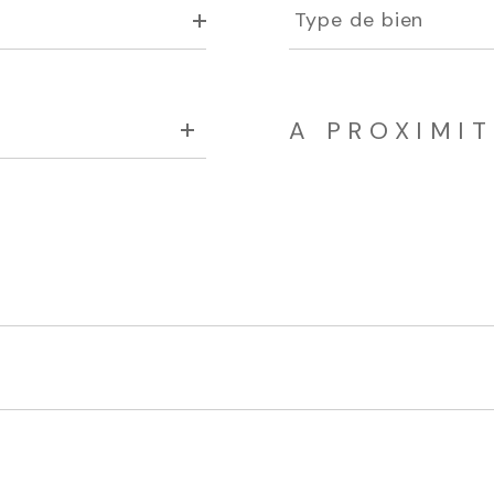
de
Type de bien
bien
A PROXIMI