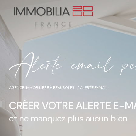
A
l
e
r
t
e
e
m
a
i
l
p
AGENCE IMMOBILIÈRE À BEAUSOLEIL
ALERTE E-MAIL
CRÉER VOTRE ALERTE E-M
et ne manquez plus aucun bien