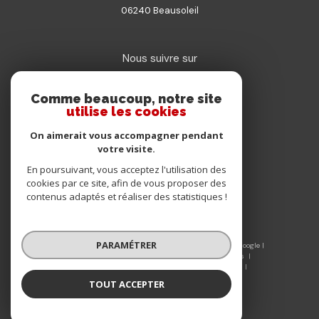
06240
beausoleil
Nous suivre sur
Comme beaucoup, notre site
utilise les cookies
On aimerait vous accompagner pendant
votre visite.
Adhérents
En poursuivant, vous acceptez l'utilisation des
cookies par ce site, afin de vous proposer des
contenus adaptés et réaliser des statistiques !
PARAMÉTRER
© 2026 | Tous droits réservés | Traduction powered by Google |
Nos honoraires
Plan du site
Mentions légales
Admin
Nos liens
Politique de confidentialité
Politique RGPD
Cookies
TOUT ACCEPTER