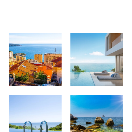
Avec une sélection de biens adaptés à tous les
budgets et toutes les envies, vous pouvez avoir la
certitude d'emménager dans votre nouveau
logement sans aucun regret. Contacter nous pour
vendre ou
acheter un bien immobilier à Beausoleil
Gestion immobilière
Gérer la mise en location d'un bien demande
beaucoup d'
investissement immobilier
jour
après jour. Entre les documents légaux, la gestion
des conflits et la recherche d'un locataire, il y a
quantité de tâches à remplir pour assurer un
retour sur investissement de son bien. Immobilia
2000 vous propose de s'occuper intégralement
de la gestion de votre bien afin que vous puissiez
dormir sur vos deux oreilles. Vous pouvez compter
sur nous pour faire tout le nécessaire.