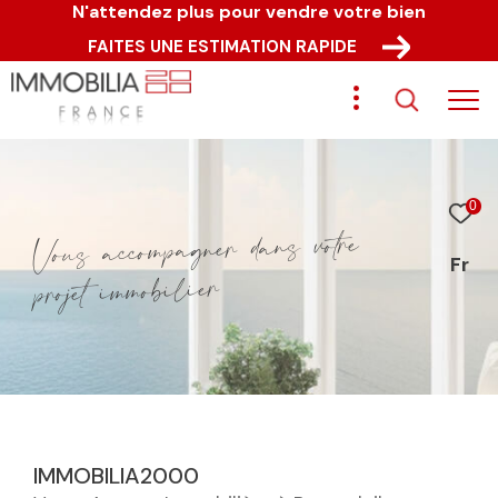
N'attendez plus pour vendre votre bien
FAITES UNE ESTIMATION RAPIDE
0
e
r
t
o
v
s
n
a
d
r
e
n
g
a
p
m
o
c
c
a
s
u
o
V
Fr
r
e
i
l
i
b
o
m
m
i
t
e
j
o
r
p
IMMOBILIA2000