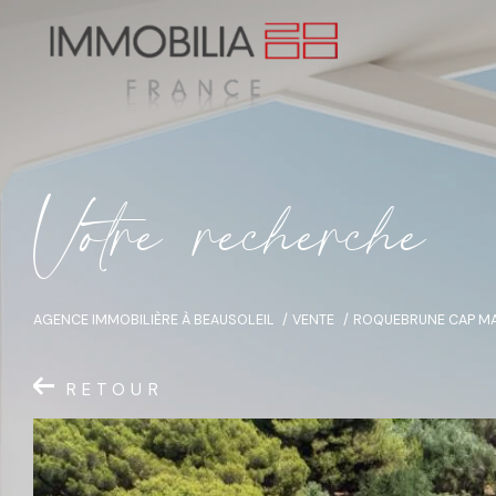
V
o
t
r
e
r
e
c
h
e
r
c
h
e
AGENCE IMMOBILIÈRE À BEAUSOLEIL
VENTE
ROQUEBRUNE CAP MA
RETOUR