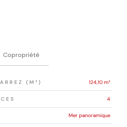
Copropriété
ARREZ (M²)
124,10 m²
ÈCES
4
Mer panoramique