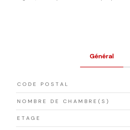
Général
TRAD_ZEPHYR_Caracteristique
TRAD_ZEPHYR_Valeurs
CODE POSTAL
NOMBRE DE CHAMBRE(S)
ETAGE