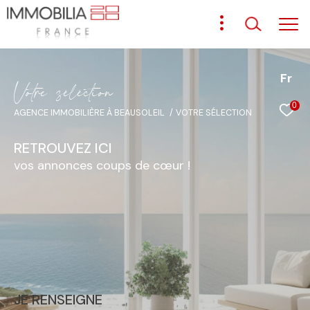
Fr
V
o
t
r
e
s
é
l
é
c
t
i
o
n
0
AGENCE IMMOBILIÈRE À BEAUSOLEIL
VOTRE SÉLECTION
RETROUVEZ ICI
vos annonces coups de cœur !
JE RENSEIGNE