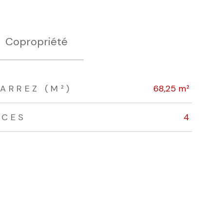
Copropriété
ARREZ (M²)
68,25 m²
ÈCES
4