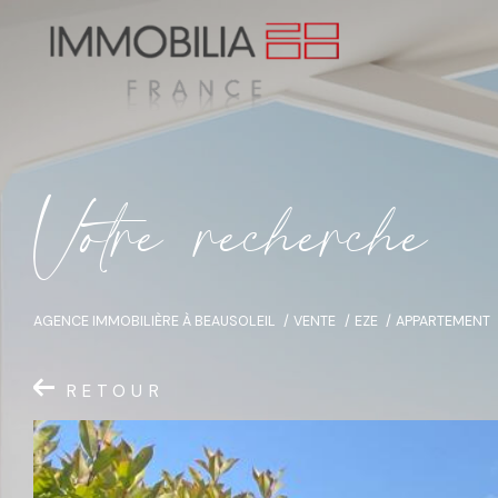
V
o
t
r
e
r
e
c
h
e
r
c
h
e
AGENCE IMMOBILIÈRE À BEAUSOLEIL
VENTE
EZE
APPARTEMENT
RETOUR