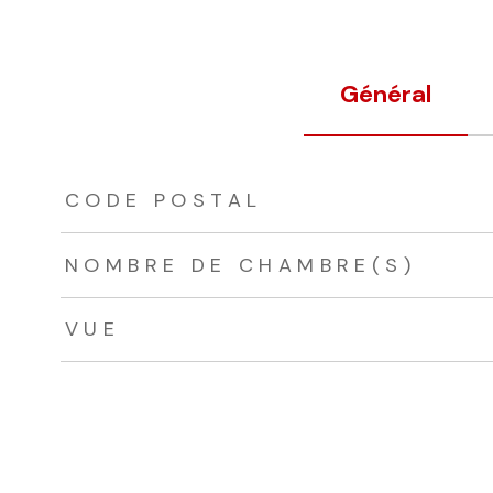
Général
TRAD_ZEPHYR_Caracteristique
TRAD_ZEPHYR_Valeurs
CODE POSTAL
NOMBRE DE CHAMBRE(S)
VUE