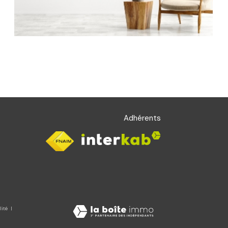
Adhérents
lité