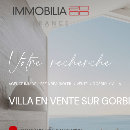
V
o
t
r
e
r
e
c
h
e
r
c
h
e
AGENCE IMMOBILIÈRE À BEAUSOLEIL
VENTE
GORBIO
VILLA
VILLA EN VENTE SUR GORB
1
Annonce(s) trouvée(s) selon vos critères