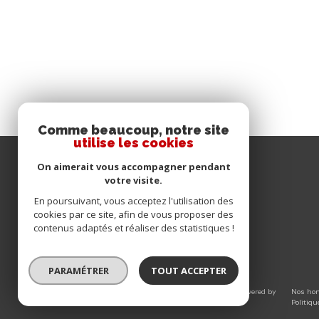
Comme beaucoup, notre site
utilise les cookies
IMMOBILIA 2000 France
On aimerait vous accompagner pendant
votre visite.
04.93.51.98.86
En poursuivant, vous acceptez l'utilisation des
info@immobilia2000.fr
cookies par ce site, afin de vous proposer des
contenus adaptés et réaliser des statistiques !
4/6 boulevard de la République
06240
beausoleil
PARAMÉTRER
TOUT ACCEPTER
© 2026 | Tous droits réservés | Traduction powered by
Nos hon
Google |
Politiq